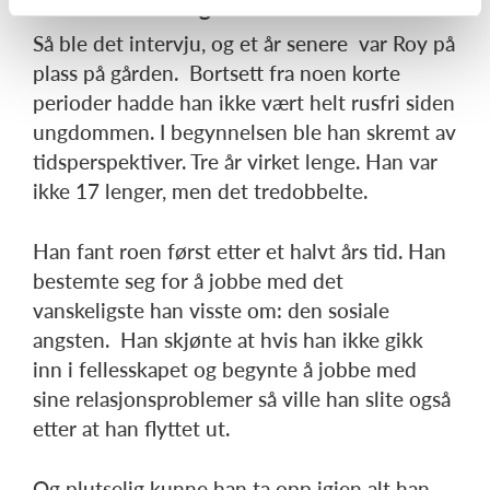
Han bestemte seg
Så ble det intervju, og et år senere var Roy på
plass på gården. Bortsett fra noen korte
perioder hadde han ikke vært helt rusfri siden
ungdommen. I begynnelsen ble han skremt av
tidsperspektiver. Tre år virket lenge. Han var
ikke 17 lenger, men det tredobbelte.
Han fant roen først etter et halvt års tid. Han
bestemte seg for å jobbe med det
vanskeligste han visste om: den sosiale
angsten. Han skjønte at hvis han ikke gikk
inn i fellesskapet og begynte å jobbe med
sine relasjonsproblemer så ville han slite også
etter at han flyttet ut.
Og plutselig kunne han ta opp igjen alt han