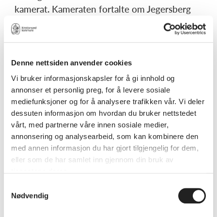
kamerat. Kameraten fortalte om Jegersberg
gård. Roy ventet i NAV-køen på nye oppdrag.
I sjelen var det mye tvil og lite selvtillit. I
sprøytene var det amfetamin. Da kameraten
gikk, stod han i Markens og sa halvhøyt til seg
Denne nettsiden anvender cookies
selv:
Vi bruker informasjonskapsler for å gi innhold og
annonser et personlig preg, for å levere sosiale
Faen! Æ har blitt en sliten narkoman.
mediefunksjoner og for å analysere trafikken vår. Vi deler
dessuten informasjon om hvordan du bruker nettstedet
vårt, med partnerne våre innen sosiale medier,
Han hadde alltid lurt på hvorfor det var så
annonsering og analysearbeid, som kan kombinere den
vanskelig å takle mennesker? Dette
med annen informasjon du har gjort tilgjengelig for dem,
spørsmålet stilte han ofte seg selv. Samme
eller som de har samlet inn gjennom din bruk av
hva han holdt på med, så ble det vanskelig
tjenestene deres.
med relasjoner.
Samtykkevalg
Nødvendig
Men møtet med kameraten utenfor NAV