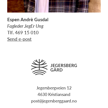
Espen Andrè Gusdal
Fagleder JegEr Ung
Tlf. 469 15 010
Send e-post
Jegersbergveien 12
4630 Kristiansand
post@jegersberggaard.no